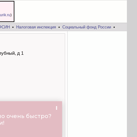
jurik.ru
)
ФСИН
•
Налоговая инспекция
•
Социальный фонд России
•
лубный, д 1