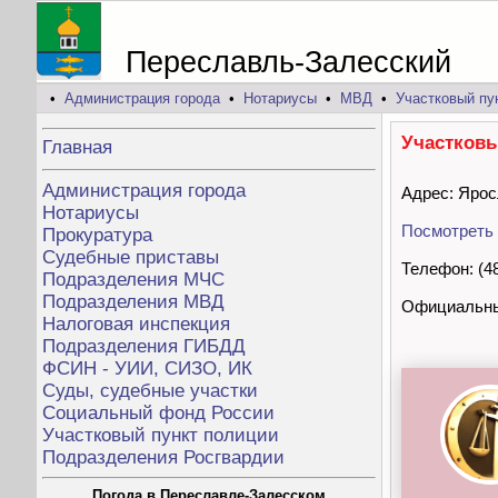
Переславль-Залесский
•
Администрация города
•
Нотариусы
•
МВД
•
Участковый пу
Участковы
Главная
Администрация города
Адрес: Ярос
Нотариусы
Посмотреть 
Прокуратура
Судебные приставы
Телефон: (4
Подразделения МЧС
Подразделения МВД
Официальны
Налоговая инспекция
Подразделения ГИБДД
ФСИН - УИИ, СИЗО, ИК
Суды, судебные участки
Социальный фонд России
Участковый пункт полиции
Подразделения Росгвардии
Погода в Переславле-Залесском