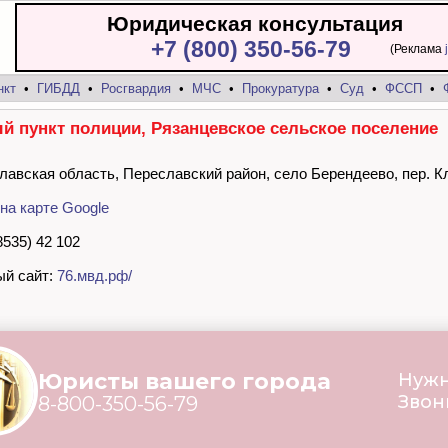
Юридическая консультация
+7 (800) 350-56-79
(Реклама
нкт
•
ГИБДД
•
Росгвардия
•
МЧС
•
Прокуратура
•
Суд
•
ФССП
•
й пункт полиции, Рязанцевское сельское поселение
лавская область, Переславский район, село Берендеево, пер. К
на карте Google
8535) 42 102
й сайт:
76.мвд.рф/