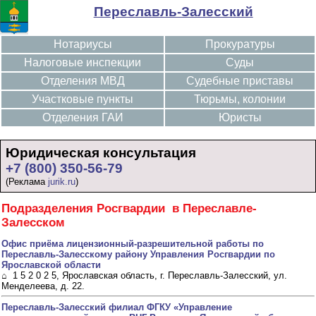
Переславль-Залесский
Нотариусы
Прокуратуры
Налоговые инспекции
Суды
Отделения МВД
Судебные приставы
Участковые пункты
Тюрьмы, колонии
Отделения ГАИ
Юристы
Юридическая консультация
+7 (800) 350-56-79
(Реклама
jurik.ru
)
Подразделения Росгвардии в Переславле-
Залесском
Офис приёма лицензионный-разрешительной работы по
Переславль-Залесскому району Управления Росгвардии по
Ярославской области
⌂ 1 5 2 0 2 5, Ярославская область, г. Переславль-Залесский, ул.
Менделеева, д. 22.
Переславль-Залесский филиал ФГКУ «Управление