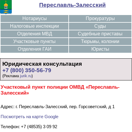
Переславль-Залесский
Нотариусы
Прокуратуры
Налоговые инспекции
Суды
Отделения МВД
Судебные приставы
Участковые пункты
Тюрьмы, колонии
Отделения ГАИ
Юристы
Юридическая консультация
+7 (800) 350-56-79
(Реклама
jurik.ru
)
Участковый пункт полиции ОМВД «Переславль-
Залесский»
Адрес: г. Переславль-Залесский, пер. Горсоветский, д 1
Посмотреть на карте Google
Телефон: +7 (48535) 3 09 92